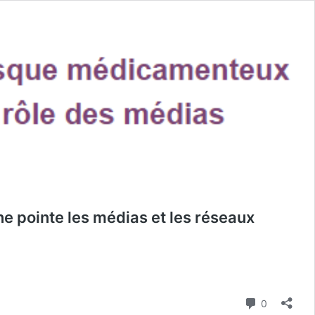
e pointe les médias et les réseaux
Perception
des
risques
Commenta
0
liés