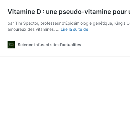
Vitamine D : une pseudo-vitamine pour
par Tim Spector, professeur d’Épidémiologie génétique, King’s C
Vitamine
amoureux des vitamines, …
Lire la suite de
D
:
Science infused site d'actualités
une
pseudo-
vitamine
pour
une
pseudo-
maladie