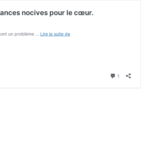
tances nocives pour le cœur.
5
e sont un problème …
Lire la suite de
milliards
de
personnes
ne
sont
pas
Commenta
1
protégées
contre
les
acides
gras
trans,
substances
nocives
pour
le