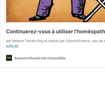
Continuerez-vous à utiliser l’homéopath
par Melanie Trecek-King et traduit par Citizen4Science, issu de
Continuerez-
suite de
vous
à
Science infused site d'actualités
utiliser
l’homéopathie
quand
vous
saurez
ce
que
c’est
?