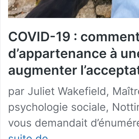
COVID-19 : comment 
d’appartenance à u
augmenter l’accepta
par Juliet Wakefield, Maî
psychologie sociale, Notti
vous demandait d’énumér
COVID-
suite de