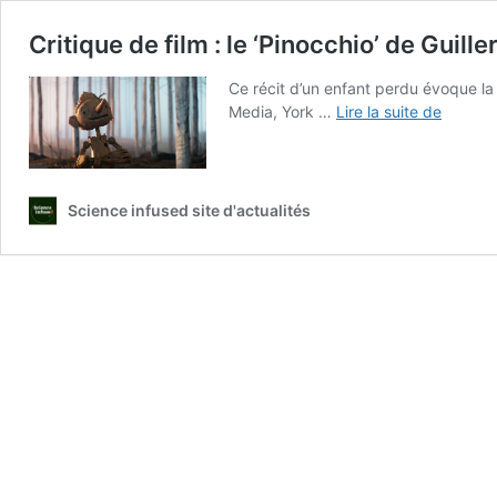
Critique de film : le ‘Pinocchio’ de Guill
Ce récit d’un enfant perdu évoque la
Critique
Media, York …
Lire la suite de
de
film
:
le
Science infused site d'actualités
‘Pinocch
de
Guiller
del
Toro