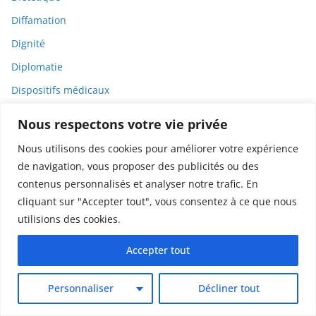
Diffamation
Dignité
Diplomatie
Dispositifs médicaux
Dlct
Nous respectons votre vie privée
Doctolib
Nous utilisons des cookies pour améliorer votre expérience
Documentaire
de navigation, vous proposer des publicités ou des
DODGE
contenus personnalisés et analyser notre trafic. En
cliquant sur "Accepter tout", vous consentez à ce que nous
Donald Trump
utilisions des cookies.
Dons
Accepter tout
Doxxing
Droit
Personnaliser
Décliner tout
Droit de la consommation