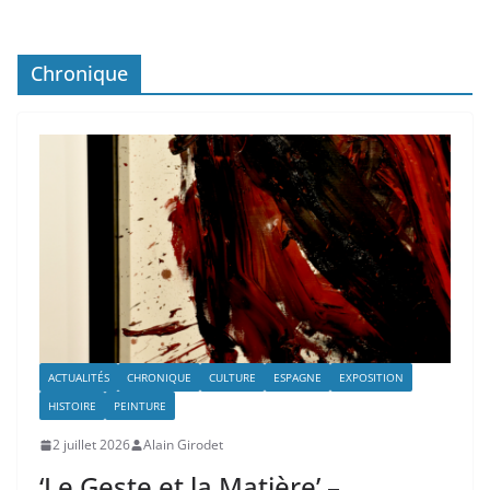
Chronique
ACTUALITÉS
CHRONIQUE
CULTURE
ESPAGNE
EXPOSITION
HISTOIRE
PEINTURE
2 juillet 2026
Alain Girodet
‘Le Geste et la Matière’ –