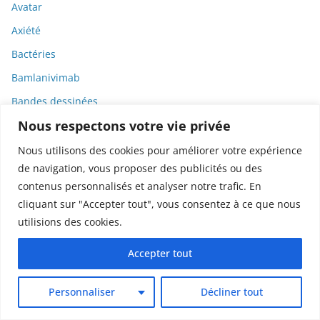
Avatar
Axiété
Bactéries
Bamlanivimab
Bandes dessinées
Nous respectons votre vie privée
Banque
Banque de France
Nous utilisons des cookies pour améliorer votre expérience
de navigation, vous proposer des publicités ou des
BD
contenus personnalisés et analyser notre trafic. En
Biais
cliquant sur "Accepter tout", vous consentez à ce que nous
Biais cognitifs
utilisions des cookies.
Bibliographie
Accepter tout
Biélorussie
Bien-être
Personnaliser
Décliner tout
Bien-être animal