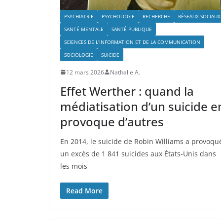
PSYCHIATRIE
PSYCHOLOGIE
RECHERCHE
RÉSEAUX SOCIAUX
SANTÉ MENTALE
SANTÉ PUBLIQUE
SCIENCES DE L'INFORMATION ET DE LA COMMUNICATION
SOCIOLOGIE
SUICIDE
12 mars 2026
Nathalie A.
Effet Werther : quand la
médiatisation d’un suicide e
provoque d’autres
En 2014, le suicide de Robin Williams a provoqu
un excès de 1 841 suicides aux États-Unis dans
les mois
Read More