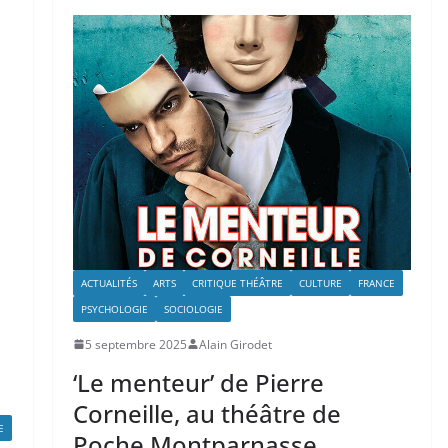
ACTUALITÉS
ARTS
CRITIQUE THÉÂTRE
CULTURE
FRANCE
PSYCHOLOGIE
SOCIOLOGIE
5 septembre 2025
Alain Girodet
‘Le menteur’ de Pierre
Corneille, au théâtre de
E
Poche Montparnasse