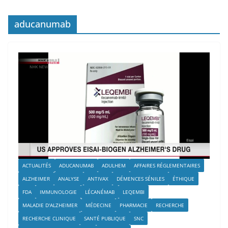
aducanumab
ACTUALITÉS
ADUCANUMAB
ADULHEM
AFFAIRES RÉGLEMENTAIRES
ALZHEIMER
ANALYSE
ANTIVAX
DÉMENCES SÉNILES
ÉTHIQUE
FDA
IMMUNOLOGIE
LÉCANÉMAB
LEQEMBI
MALADIE D'ALZHEIMER
MÉDECINE
PHARMACIE
RECHERCHE
RECHERCHE CLINIQUE
SANTÉ PUBLIQUE
SNC