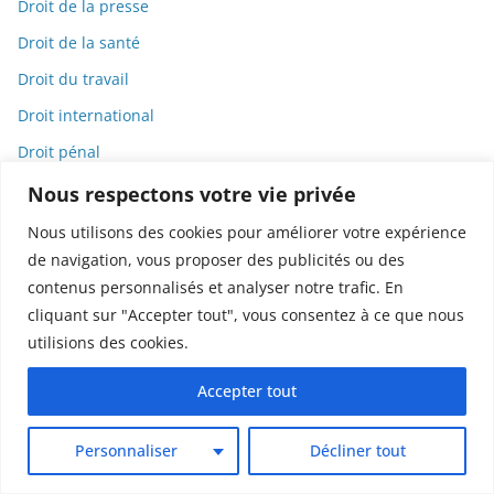
Droit de la presse
Droit de la santé
Droit du travail
Droit international
Droit pénal
Droits des animaux
Nous respectons votre vie privée
Droits humains
Nous utilisons des cookies pour améliorer votre expérience
de navigation, vous proposer des publicités ou des
Dystopie
contenus personnalisés et analyser notre trafic. En
e-cigarettes
cliquant sur "Accepter tout", vous consentez à ce que nous
E-commerce
utilisions des cookies.
Éco-toxicologie
Accepter tout
Écoanxiété
Écologie
Personnaliser
Décliner tout
Économie