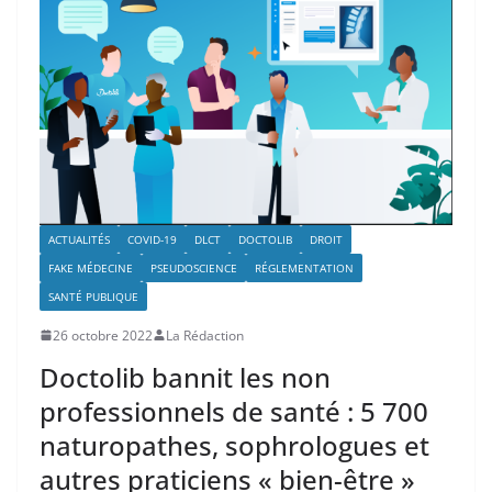
ACTUALITÉS
COVID-19
DLCT
DOCTOLIB
DROIT
FAKE MÉDECINE
PSEUDOSCIENCE
RÉGLEMENTATION
SANTÉ PUBLIQUE
26 octobre 2022
La Rédaction
Doctolib bannit les non
professionnels de santé : 5 700
naturopathes, sophrologues et
autres praticiens « bien-être »