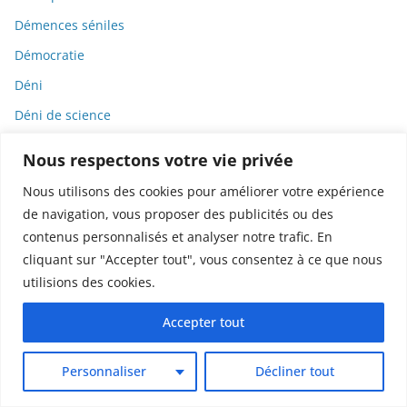
Démences séniles
Démocratie
Déni
Déni de science
Dénialisme
Nous respectons votre vie privée
Dénigrement
Nous utilisons des cookies pour améliorer votre expérience
Dénutrition
de navigation, vous proposer des publicités ou des
Déontologie
contenus personnalisés et analyser notre trafic. En
cliquant sur "Accepter tout", vous consentez à ce que nous
Dépression
utilisions des cookies.
dépression atypique
Accepter tout
dépression souriante
Dérives sectaires
Personnaliser
Décliner tout
Déserts médicaux