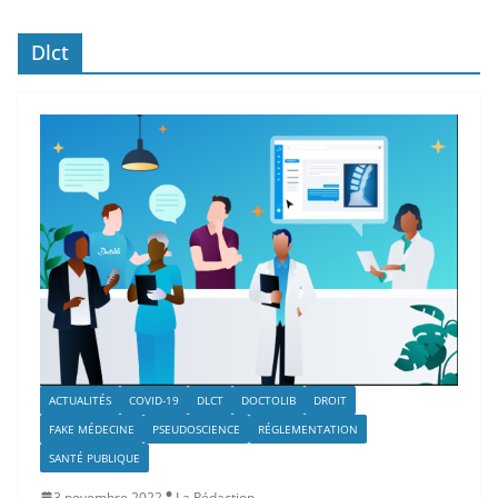
Dlct
ACTUALITÉS
COVID-19
DLCT
DOCTOLIB
DROIT
FAKE MÉDECINE
PSEUDOSCIENCE
RÉGLEMENTATION
SANTÉ PUBLIQUE
3 novembre 2022
La Rédaction