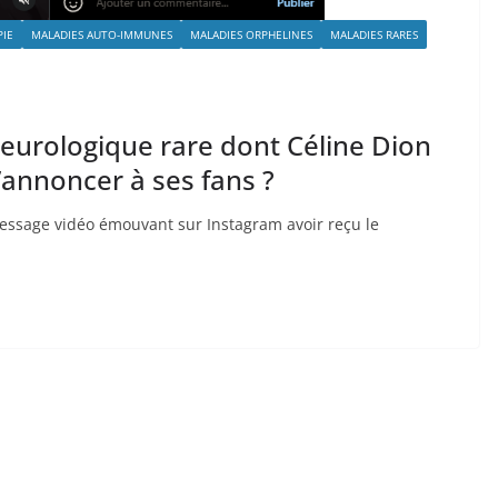
IE
MALADIES AUTO-IMMUNES
MALADIES ORPHELINES
MALADIES RARES
eurologique rare dont Céline Dion
d’annoncer à ses fans ?
message vidéo émouvant sur Instagram avoir reçu le