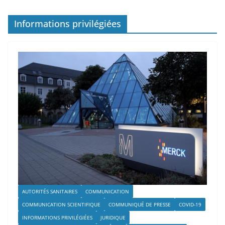
Informations privilégiées
AUTORITÉS SANITAIRES
COMMUNICATION
COMMUNICATION SCIENTIFIQUE
COMMUNIQUÉ DE PRESSE
COVID-19
INFORMATIONS PRIVILÉGIÉES
JURIDIQUE