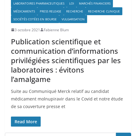
LABORATOIRES PHARMACEUTIQUES
LOI
MARCHÉS FINANCIERS
MÉDICAMENTS
PRESS RELEASE
RECHERCHE
RECHERCHE CLINIQUE
SOCIÉTÉS COTÉES EN BOURSE
VULGARISATION
3 octobre 2021
Fabienne Blum
Publication scientifique et
communication d’informations
privilégiées scientifiques par les
laboratoires : évitons
l’amalgame
Suite au Communiqué Merck relatif au candidat
médicament molnupiravir dans le Covid et notre étude
de sa couverture presse et
Read More