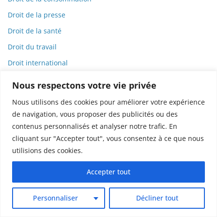
Droit de la presse
Droit de la santé
Droit du travail
Droit international
Droit pénal
Nous respectons votre vie privée
Droits des animaux
Nous utilisons des cookies pour améliorer votre expérience
Droits humains
de navigation, vous proposer des publicités ou des
contenus personnalisés et analyser notre trafic. En
Dystopie
cliquant sur "Accepter tout", vous consentez à ce que nous
e-cigarettes
utilisions des cookies.
E-commerce
Accepter tout
Éco-toxicologie
Écoanxiété
Personnaliser
Décliner tout
Écologie