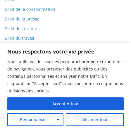
Droit de la consommation
Droit de la presse
Droit de la santé
Droit du travail
Droit international
Nous respectons votre vie privée
Droit pénal
Nous utilisons des cookies pour améliorer votre expérience
Droits des animaux
de navigation, vous proposer des publicités ou des
contenus personnalisés et analyser notre trafic. En
Droits humains
cliquant sur "Accepter tout", vous consentez à ce que nous
Dystopie
utilisions des cookies.
e-cigarettes
Accepter tout
E-commerce
Éco-toxicologie
Personnaliser
Décliner tout
Écoanxiété