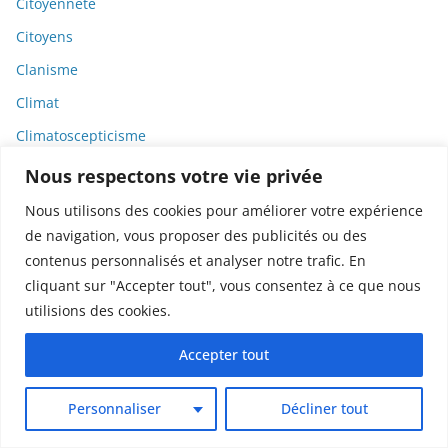
Citoyenneté
Citoyens
Clanisme
Climat
Climatoscepticisme
CNRS
Nous respectons votre vie privée
Code de la santé publique
Nous utilisons des cookies pour améliorer votre expérience
Code du travail
de navigation, vous proposer des publicités ou des
contenus personnalisés et analyser notre trafic. En
Commerce
cliquant sur "Accepter tout", vous consentez à ce que nous
Commission européenne
utilisions des cookies.
Communication
Accepter tout
Communication scientifique
Communiqué de presse
Personnaliser
Décliner tout
Compléments alimentaires