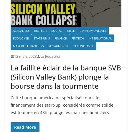
ACTUALITÉS
BIOTECH
BOURSE
CRISE
CRYPTOMONNAIES
ÉCONOMIE
ÉTATS-UNIS
FINANCE
FINTECH
INTERNATIONAL
MARCHÉS FINANCIERS
ROYAUME-UNI
TECHNOLOGIE
12 mars 2023
La Rédaction
La faillite éclair de la banque SVB
(Silicon Valley Bank) plonge la
bourse dans la tourmente
Cette banque américaine spécialisée dans le
financement des start-up, considérée comme solide,
est tombée en 48h, plonge les marchés financiers
Read More