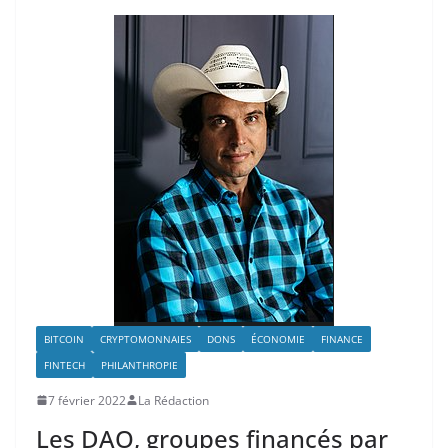
BITCOIN
CRYPTOMONNAIES
DONS
ÉCONOMIE
FINANCE
FINTECH
PHILANTHROPIE
7 février 2022
La Rédaction
Les DAO, groupes financés par