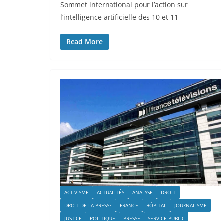
Sommet international pour l’action sur
l’intelligence artificielle des 10 et 11
Read More
ACTIVISME
ACTUALITÉS
ANALYSE
DROIT
DROIT DE LA PRESSE
FRANCE
HÔPITAL
JOURNALISME
JUSTICE
POLITIQUE
PRESSE
SERVICE PUBLIC