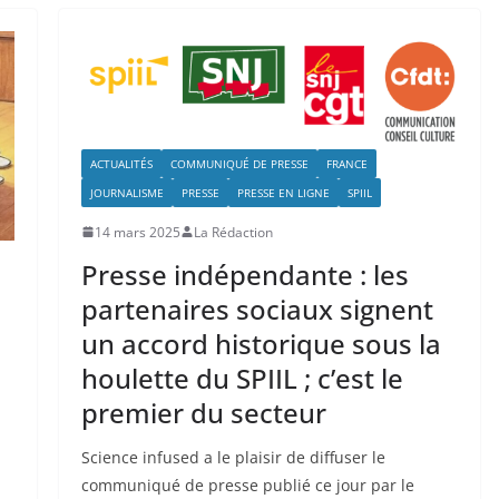
ACTUALITÉS
COMMUNIQUÉ DE PRESSE
FRANCE
JOURNALISME
PRESSE
PRESSE EN LIGNE
SPIIL
14 mars 2025
La Rédaction
Presse indépendante : les
partenaires sociaux signent
un accord historique sous la
houlette du SPIIL ; c’est le
premier du secteur
Science infused a le plaisir de diffuser le
communiqué de presse publié ce jour par le