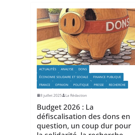
ACTUALITÉS
ANALYSE
DONS
ÉCONOMIE SOLIDAIRE ET SOCIALE
FINANCE PUBLIQUE
FRANCE
OPINION
POLITIQUE
PRESSE
RECHERCHE
8 juillet 2025
La Rédaction
Budget 2026 : La
défiscalisation des dons en
question, un coup dur pour
la solidarité, la recherche