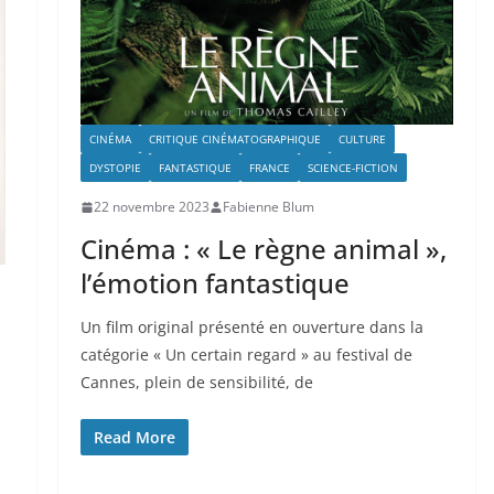
CINÉMA
CRITIQUE CINÉMATOGRAPHIQUE
CULTURE
DYSTOPIE
FANTASTIQUE
FRANCE
SCIENCE-FICTION
22 novembre 2023
Fabienne Blum
Cinéma : « Le règne animal »,
l’émotion fantastique
Un film original présenté en ouverture dans la
catégorie « Un certain regard » au festival de
Cannes, plein de sensibilité, de
Read More