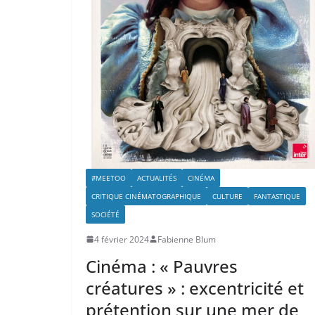
#MEETOO
ACTUALITÉS
CINÉMA
CRITIQUE CINÉMATOGRAPHIQUE
CULTURE
FANTASTIQUE
SOCIÉTÉ
4 février 2024
Fabienne Blum
Cinéma : « Pauvres
créatures » : excentricité et
prétention sur une mer de