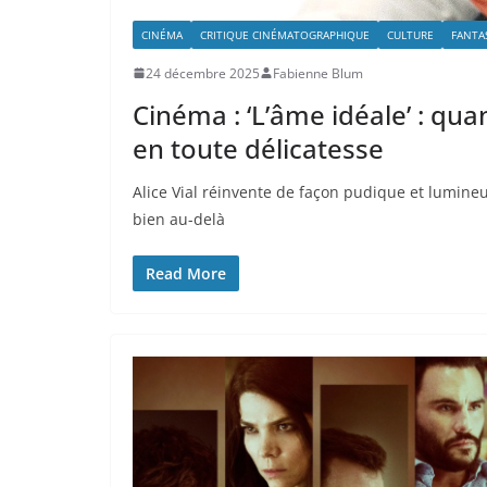
CINÉMA
CRITIQUE CINÉMATOGRAPHIQUE
CULTURE
FANTA
24 décembre 2025
Fabienne Blum
Cinéma : ‘L’âme idéale’ : qu
en toute délicatesse
Alice Vial réinvente de façon pudique et lumineus
bien au-delà
Read More