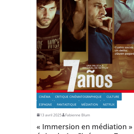
CINÉMA
CRITIQUE CINÉMATOGRAPHIQUE
CULTURE
ESPAGNE
FANTASTIQUE
MÉDIATION
NETFLIX
13 avril 2025
Fabienne Blum
« Immersion en médiation »