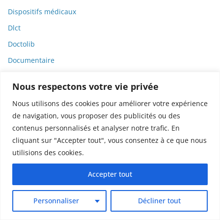
Dispositifs médicaux
Dlct
Doctolib
Documentaire
DODGE
Nous respectons votre vie privée
Donald Trump
Nous utilisons des cookies pour améliorer votre expérience
Dons
de navigation, vous proposer des publicités ou des
Doxxing
contenus personnalisés et analyser notre trafic. En
cliquant sur "Accepter tout", vous consentez à ce que nous
Droit
utilisions des cookies.
Droit de la consommation
Droit de la presse
Accepter tout
Droit de la santé
Personnaliser
Décliner tout
Droit du travail