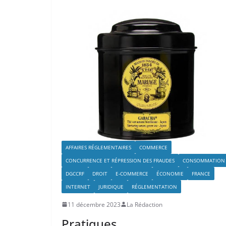
AFFAIRES RÉGLEMENTAIRES
COMMERCE
CONCURRENCE ET RÉPRESSION DES FRAUDES
CONSOMMATION
DGCCRF
DROIT
E-COMMERCE
ÉCONOMIE
FRANCE
INTERNET
JURIDIQUE
RÉGLEMENTATION
11 décembre 2023
La Rédaction
Pratiques