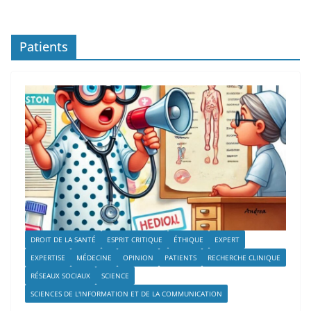
Patients
DROIT DE LA SANTÉ
ESPRIT CRITIQUE
ÉTHIQUE
EXPERT
EXPERTISE
MÉDECINE
OPINION
PATIENTS
RECHERCHE CLINIQUE
RÉSEAUX SOCIAUX
SCIENCE
SCIENCES DE L'INFORMATION ET DE LA COMMUNICATION