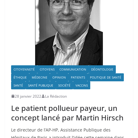
CITOYENNETÉ
CITOYENS
COMMUNICATION
DÉONTOLOGIE
ÉTHIQUE
MÉDECINE
OPINION
PATIENTS
POLITIQUE DE SANTÉ
SANTÉ
SANTÉ PUBLIQUE
SOCIÉTÉ
VACCINS
28 janvier 2022
La Rédaction
Le patient pollueur payeur, un
concept lancé par Martin Hirsch
Le directeur de l’AP-HP, Assistance Publique des
Hôpitaux de Paris a introduit l’idée cette semaine dans