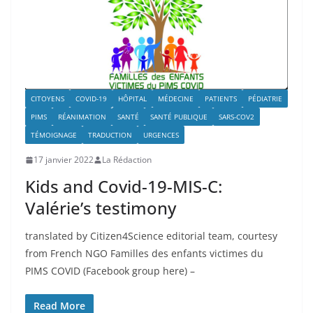
CITOYENS
COVID-19
HÔPITAL
MÉDECINE
PATIENTS
PÉDIATRIE
PIMS
RÉANIMATION
SANTÉ
SANTÉ PUBLIQUE
SARS-COV2
TÉMOIGNAGE
TRADUCTION
URGENCES
17 janvier 2022
La Rédaction
Kids and Covid-19-MIS-C:
Valérie’s testimony
translated by Citizen4Science editorial team, courtesy
from French NGO Familles des enfants victimes du
PIMS COVID (Facebook group here) –
Read More