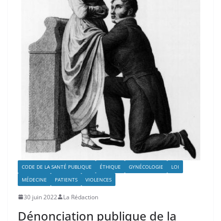
CODE DE LA SANTÉ PUBLIQUE
ÉTHIQUE
GYNÉCOLOGIE
LOI
MÉDECINE
PATIENTS
VIOLENCES
30 juin 2022
La Rédaction
Dénonciation publique de la