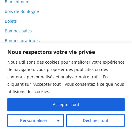
Blanchiment
bois de Boulogne
Bolets
Bombes sales
Bonnes pratiques
Bonnes pratiques de publication
Nous respectons votre vie privée
bosons
Nous utilisons des cookies pour améliorer votre expérience
de navigation, vous proposer des publicités ou des
Botanique
contenus personnalisés et analyser notre trafic. En
Bourdons
cliquant sur "Accepter tout", vous consentez à ce que nous
Bourges
utilisions des cookies.
Bourse
Accepter tout
Brevets
Bronchiolite
Personnaliser
Décliner tout
Bureaucratie