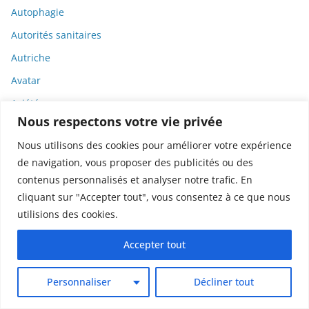
Autophagie
Autorités sanitaires
Autriche
Avatar
Axiété
Nous respectons votre vie privée
Bactéries
Nous utilisons des cookies pour améliorer votre expérience
Bamlanivimab
de navigation, vous proposer des publicités ou des
Bandes dessinées
contenus personnalisés et analyser notre trafic. En
Banque
cliquant sur "Accepter tout", vous consentez à ce que nous
utilisions des cookies.
Banque de France
BD
Accepter tout
Biais
Personnaliser
Décliner tout
Biais cognitifs
Bibliographie