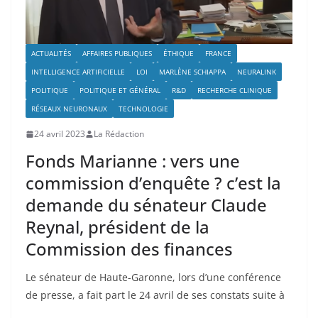
ACTUALITÉS
AFFAIRES PUBLIQUES
ÉTHIQUE
FRANCE
INTELLIGENCE ARTIFICIELLE
LOI
MARLÈNE SCHIAPPA
NEURALINK
POLITIQUE
POLITIQUE ET GÉNÉRAL
R&D
RECHERCHE CLINIQUE
RÉSEAUX NEURONAUX
TECHNOLOGIE
24 avril 2023
La Rédaction
Fonds Marianne : vers une
commission d’enquête ? c’est la
demande du sénateur Claude
Reynal, président de la
Commission des finances
Le sénateur de Haute-Garonne, lors d’une conférence
de presse, a fait part le 24 avril de ses constats suite à