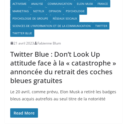
ACTIVISME
ANALYSE
COMMUNICATION
ELON MUSK
FRANCE
MARKETING
NETFLIX
OPINION
PSYCHOLOGIE
PSYCHOLOGIE DE GROUPE
RÉSEAUX SOCIAUX
SCIENCES DE L'INFORMATION ET DE LA COMMUNICATION
TWITTER
TWITTER BLUE
21 avril 2023
Fabienne Blum
Twitter Blue : Don’t Look Up
attitude face à la « catastrophe »
annoncée du retrait des coches
bleues gratuites
Le 20 avril, comme prévu, Elon Musk a retiré les badges
bleus acquis autrefois au seul titre de la notoriété
Read More