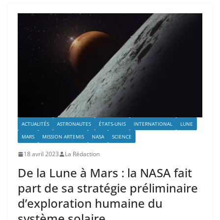
ACTUALITÉS
ASTRONAUTES
ÉTATS-UNIS
INTERNATIONAL
LUNE
MARS
MISSION ARTEMIS
NASA
SCIENCE
18 avril 2023
La Rédaction
De la Lune à Mars : la NASA fait
part de sa stratégie préliminaire
d’exploration humaine du
système solaire