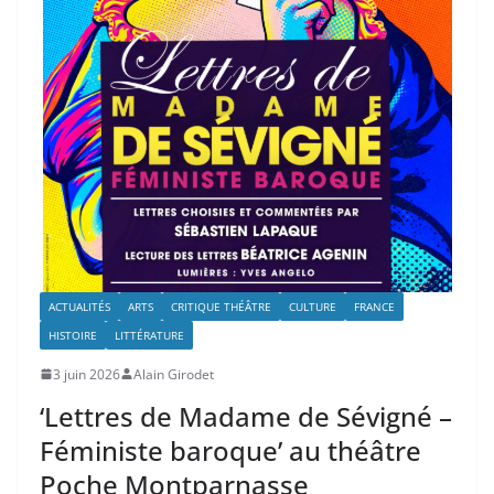
ACTUALITÉS
ARTS
CRITIQUE THÉÂTRE
CULTURE
FRANCE
HISTOIRE
LITTÉRATURE
3 juin 2026
Alain Girodet
‘Lettres de Madame de Sévigné –
Féministe baroque’ au théâtre
Poche Montparnasse