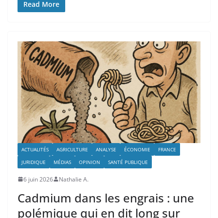
Read More
ACTUALITÉS
AGRICULTURE
ANALYSE
ÉCONOMIE
FRANCE
JURIDIQUE
MÉDIAS
OPINION
SANTÉ PUBLIQUE
6 juin 2026
Nathalie A.
Cadmium dans les engrais : une
polémique qui en dit long sur