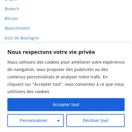
Biotech
Bitcoin
Blanchiment
bois de Boulogne
Bolets
Nous respectons votre vie privée
Bombes sales
Nous utilisons des cookies pour améliorer votre expérience
Bonnes pratiques
de navigation, vous proposer des publicités ou des
contenus personnalisés et analyser notre trafic. En
Bonnes pratiques de publication
cliquant sur "Accepter tout", vous consentez à ce que nous
bosons
utilisions des cookies.
Botanique
Accepter tout
Bourdons
Bourges
Personnaliser
Décliner tout
Bourse