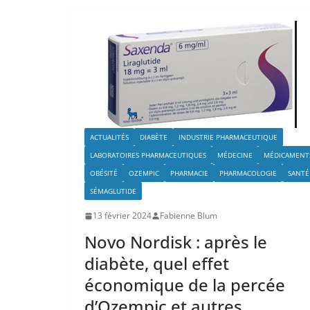
ACTUALITÉS
DIABÈTE
INDUSTRIE PHARMACEUTIQUE
LABORATOIRES PHARMACEUTIQUES
MÉDECINE
MÉDICAMENT
OBÉSITÉ
OZEMPIC
PHARMACIE
PHARMACOLOGIE
SANTÉ
SÉMAGLUTIDE
13 février 2024
Fabienne Blum
Novo Nordisk : après le
diabète, quel effet
économique de la percée
d’Ozempic et autres