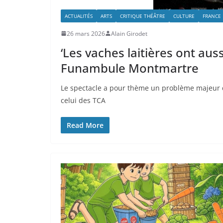
ACTUALITÉS
ARTS
CRITIQUE THÉÂTRE
CULTURE
FRANCE
26 mars 2026
Alain Girodet
‘Les vaches laitières ont aus
Funambule Montmartre
Le spectacle a pour thème un problème majeur 
celui des TCA
Read More