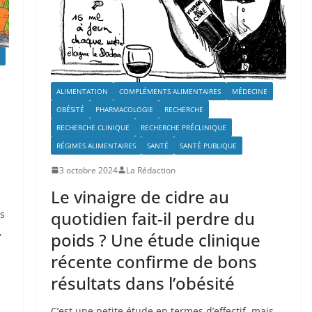
ALIMENTATION
COMPLÉMENTS ALIMENTAIRES
MÉDECINE
OBÉSITÉ
PHARMACOLOGIE
RECHERCHE
RECHERCHE CLINIQUE
RECHERCHE PRÉCLINIQUE
RÉGIMES ALIMENTAIRES
SANTÉ
SANTÉ PUBLIQUE
3 octobre 2024
La Rédaction
Le vinaigre de cidre au
quotidien fait-il perdre du
es
,
poids ? Une étude clinique
récente confirme de bons
résultats dans l’obésité
C’est une petite étude en termes d’effectif, mais