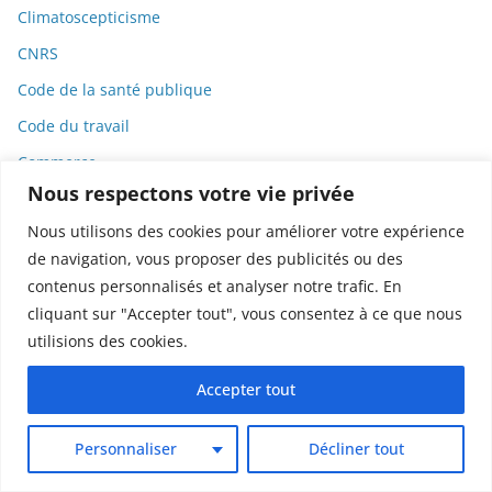
Climatoscepticisme
CNRS
Code de la santé publique
Code du travail
Commerce
Nous respectons votre vie privée
Commission européenne
Nous utilisons des cookies pour améliorer votre expérience
Communication
de navigation, vous proposer des publicités ou des
Communication scientifique
contenus personnalisés et analyser notre trafic. En
Communiqué de presse
cliquant sur "Accepter tout", vous consentez à ce que nous
utilisions des cookies.
Compléments alimentaires
Complotisme
Accepter tout
Concurrence
Personnaliser
Décliner tout
Concurrence déloyale
Concurrence et répression des fraudes