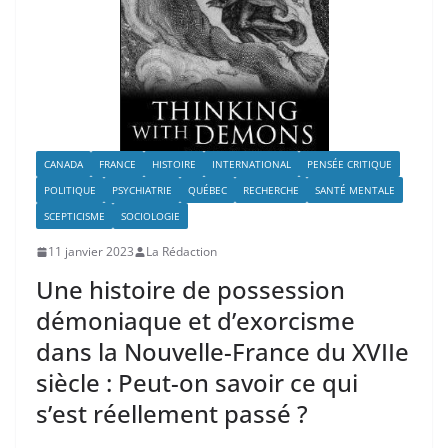
CANADA
FRANCE
HISTOIRE
INTERNATIONAL
PENSÉE CRITIQUE
POLITIQUE
PSYCHIATRIE
QUÉBEC
RECHERCHE
SANTÉ MENTALE
SCEPTICISME
SOCIOLOGIE
11 janvier 2023
La Rédaction
Une histoire de possession
démoniaque et d’exorcisme
dans la Nouvelle-France du XVIIe
siècle : Peut-on savoir ce qui
s’est réellement passé ?