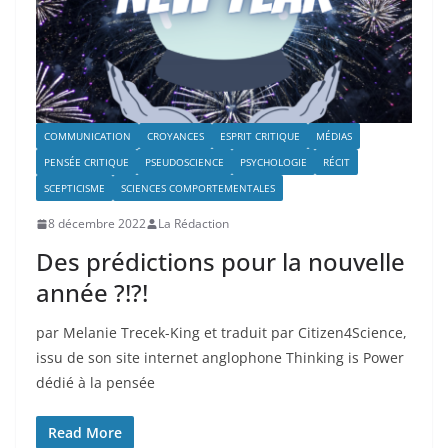
COMMUNICATION
CROYANCES
ESPRIT CRITIQUE
MÉDIAS
PENSÉE CRITIQUE
PSEUDOSCIENCE
PSYCHOLOGIE
RÉCIT
SCEPTICISME
SCIENCES COMPORTEMENTALES
8 décembre 2022
La Rédaction
Des prédictions pour la nouvelle
année ?!?!
par Melanie Trecek-King et traduit par Citizen4Science,
issu de son site internet anglophone Thinking is Power
dédié à la pensée
Read More