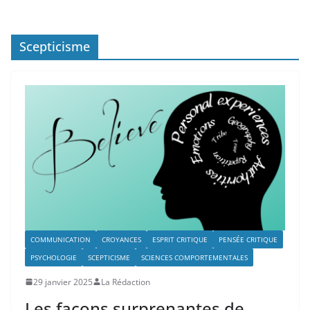
Scepticisme
COMMUNICATION
CROYANCES
ESPRIT CRITIQUE
PENSÉE CRITIQUE
PSYCHOLOGIE
SCEPTICISME
SCIENCES COMPORTEMENTALES
29 janvier 2025
La Rédaction
Les façons surprenantes de