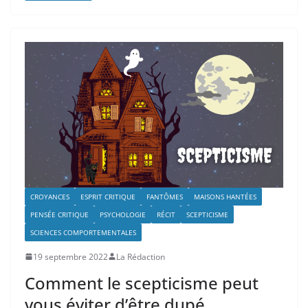
CROYANCES
ESPRIT CRITIQUE
FANTÔMES
MAISONS HANTÉES
PENSÉE CRITIQUE
PSYCHOLOGIE
RÉCIT
SCEPTICISME
SCIENCES COMPORTEMENTALES
19 septembre 2022
La Rédaction
Comment le scepticisme peut
vous éviter d’être dupé