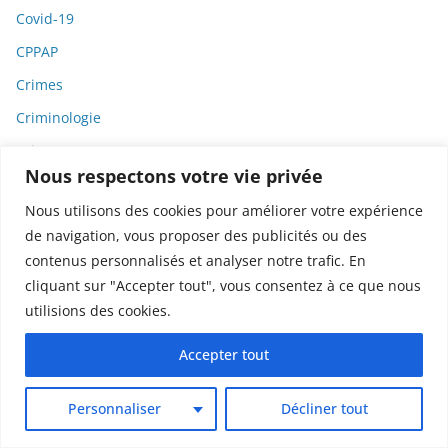
Covid-19
CPPAP
Crimes
Criminologie
Crise
Nous respectons votre vie privée
Crise économique
Nous utilisons des cookies pour améliorer votre expérience
Critique cinématographique
de navigation, vous proposer des publicités ou des
Critique littéraire
contenus personnalisés et analyser notre trafic. En
Critique musicale
cliquant sur "Accepter tout", vous consentez à ce que nous
utilisions des cookies.
Critique théâtre
CRO
Accepter tout
Croyances
Personnaliser
Décliner tout
Cryptomonnaies
Culture