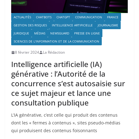
ACTUALITÉS
CHATBOTS
CHATGPT
COMMUNICATION
FRANCE
GESTION DES RISQUES
INTELLIGENCE ARTIFICIELLE
JOURNALISME
JURIDIQUE
MÉDIAS
NEWSGUARD
PRESSE EN LIGNE
SCIENCES DE L'INFORMATION ET DE LA COMMUNICATION
8 février 2024
La Rédaction
Intelligence artificielle (IA)
générative : l’Autorité de la
concurrence s’est autosaisie sur
ce sujet majeur et lance une
consultation publique
L’IA générative, c’est celle qui produit des contenus
dont les « fermes à contenus », sites pseudo-médias
qui produisent des contenus foisonnants