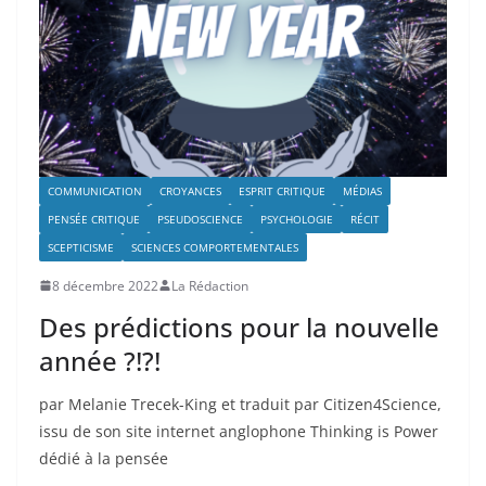
COMMUNICATION
CROYANCES
ESPRIT CRITIQUE
MÉDIAS
PENSÉE CRITIQUE
PSEUDOSCIENCE
PSYCHOLOGIE
RÉCIT
SCEPTICISME
SCIENCES COMPORTEMENTALES
8 décembre 2022
La Rédaction
Des prédictions pour la nouvelle
année ?!?!
par Melanie Trecek-King et traduit par Citizen4Science,
issu de son site internet anglophone Thinking is Power
dédié à la pensée