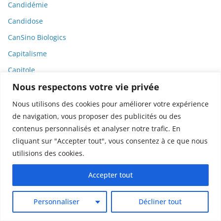
Candidémie
Candidose
CanSino Biologics
Capitalisme
Capitole
Nous respectons votre vie privée
Cardiologie
Carte de presse
Nous utilisons des cookies pour améliorer votre expérience
de navigation, vous proposer des publicités ou des
Cassava Science
contenus personnalisés et analyser notre trafic. En
Casuistique
cliquant sur "Accepter tout", vous consentez à ce que nous
Catastrophe sanitaire
utilisions des cookies.
Catastrophes
Accepter tout
CCIJP
CDJM
Personnaliser
Décliner tout
Céline Dion