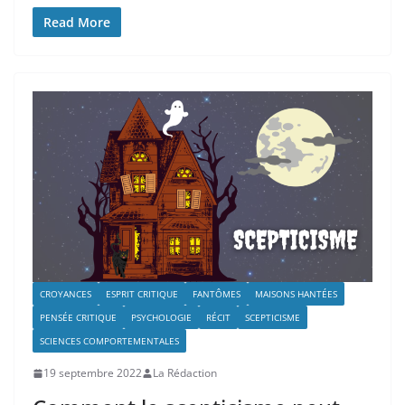
Read More
CROYANCES
ESPRIT CRITIQUE
FANTÔMES
MAISONS HANTÉES
PENSÉE CRITIQUE
PSYCHOLOGIE
RÉCIT
SCEPTICISME
SCIENCES COMPORTEMENTALES
19 septembre 2022
La Rédaction