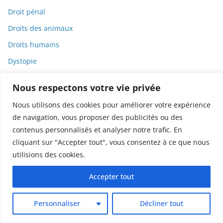
Droit pénal
Droits des animaux
Droits humains
Dystopie
e-cigarettes
Nous respectons votre vie privée
E-commerce
Nous utilisons des cookies pour améliorer votre expérience
Éco-toxicologie
de navigation, vous proposer des publicités ou des
Écoanxiété
contenus personnalisés et analyser notre trafic. En
cliquant sur "Accepter tout", vous consentez à ce que nous
Écologie
utilisions des cookies.
Économie
Économie solidaire et sociale
Accepter tout
Edgar Poe
Personnaliser
Décliner tout
Édition Livre