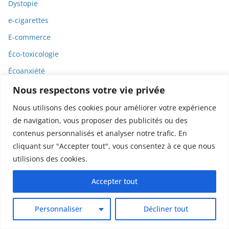
Dystopie
e-cigarettes
E-commerce
Éco-toxicologie
Écoanxiété
Écologie
Nous respectons votre vie privée
Économie
Nous utilisons des cookies pour améliorer votre expérience
de navigation, vous proposer des publicités ou des
Économie solidaire et sociale
contenus personnalisés et analyser notre trafic. En
Edgar Poe
cliquant sur "Accepter tout", vous consentez à ce que nous
Édition Livre
utilisions des cookies.
Editorial
Accepter tout
Éducation
Einstein
Personnaliser
Décliner tout
Électricité