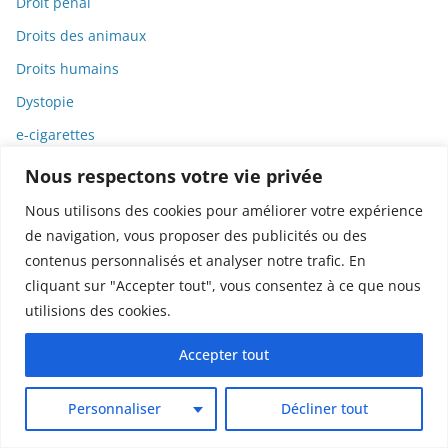
Droit pénal
Droits des animaux
Droits humains
Dystopie
e-cigarettes
E-commerce
Nous respectons votre vie privée
Éco-toxicologie
Nous utilisons des cookies pour améliorer votre expérience
Écoanxiété
de navigation, vous proposer des publicités ou des
contenus personnalisés et analyser notre trafic. En
Écologie
cliquant sur "Accepter tout", vous consentez à ce que nous
Économie
utilisions des cookies.
Économie solidaire et sociale
Accepter tout
Edgar Poe
Édition Livre
Personnaliser
Décliner tout
Editorial