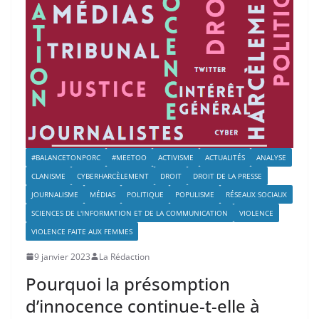
#BALANCETONPORC
#MEETOO
ACTIVISME
ACTUALITÉS
ANALYSE
CLANISME
CYBERHARCÈLEMENT
DROIT
DROIT DE LA PRESSE
JOURNALISME
MÉDIAS
POLITIQUE
POPULISME
RÉSEAUX SOCIAUX
SCIENCES DE L'INFORMATION ET DE LA COMMUNICATION
VIOLENCE
VIOLENCE FAITE AUX FEMMES
9 janvier 2023
La Rédaction
Pourquoi la présomption
d’innocence continue-t-elle à