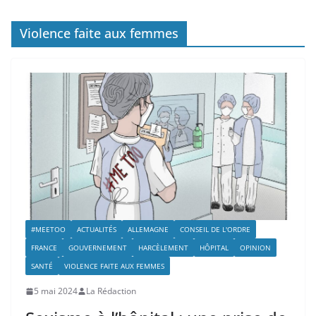
Violence faite aux femmes
#MEETOO
ACTUALITÉS
ALLEMAGNE
CONSEIL DE L'ORDRE
FRANCE
GOUVERNEMENT
HARCÈLEMENT
HÔPITAL
OPINION
SANTÉ
VIOLENCE FAITE AUX FEMMES
5 mai 2024
La Rédaction