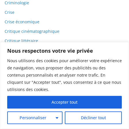
Criminologie
Crise
Crise économique
Critique cinématographique
Critique littéraire
Nous respectons votre vie privée
Critique musicale
Critique théâtre
Nous utilisons des cookies pour améliorer votre expérience
de navigation, vous proposer des publicités ou des
CRO
contenus personnalisés et analyser notre trafic. En
Croyances
cliquant sur "Accepter tout", vous consentez à ce que nous
Cryptomonnaies
utilisions des cookies.
Culture
Accepter tout
Culture pop
Cyberharcèlement
Personnaliser
Décliner tout
Danse