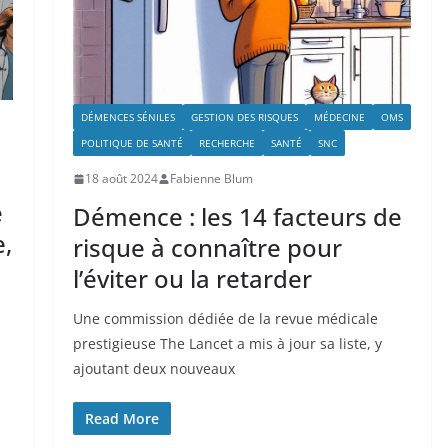
DÉMENCES SÉNILES
GESTION DES RISQUES
MÉDECINE
OMS
POLITIQUE DE SANTÉ
RECHERCHE
SANTÉ
SNC
18 août 2024
Fabienne Blum
e
Démence : les 14 facteurs de
,
risque à connaître pour
l’éviter ou la retarder
Une commission dédiée de la revue médicale
prestigieuse The Lancet a mis à jour sa liste, y
ajoutant deux nouveaux
Read More