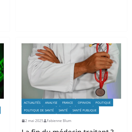
ACTUALITÉS
ANALYSE
FRANCE
OPINION
POLITIQUE
POLITIQUE DE SANTÉ
SANTÉ
SANTÉ PUBLIQUE
2 mai 2025
Fabienne Blum
La fin du médecin traitant ?