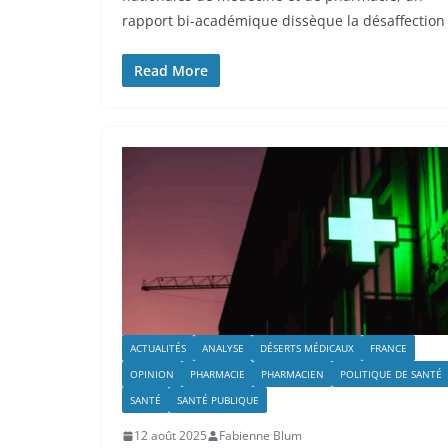
rapport bi-académique dissèque la désaffection
Read More
ACTUALITÉS
ANALYSE
DÉSERTS MÉDICAUX
FRANCE
OPINION
PHARMACIE
PHARMACIEN
POLITIQUE DE SANTÉ
SANTÉ
SANTÉ PUBLIQUE
12 août 2025
Fabienne Blum