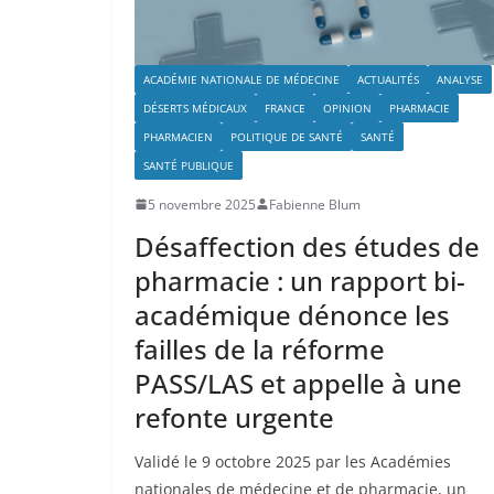
ACADÉMIE NATIONALE DE MÉDECINE
ACTUALITÉS
ANALYSE
DÉSERTS MÉDICAUX
FRANCE
OPINION
PHARMACIE
PHARMACIEN
POLITIQUE DE SANTÉ
SANTÉ
SANTÉ PUBLIQUE
5 novembre 2025
Fabienne Blum
Désaffection des études de
pharmacie : un rapport bi-
académique dénonce les
failles de la réforme
PASS/LAS et appelle à une
refonte urgente
Validé le 9 octobre 2025 par les Académies
nationales de médecine et de pharmacie, un