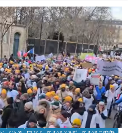
INE
OPINION
POLITIQUE
POLITIQUE DE SANTÉ
POLITIQUE ET GÉNÉRAL