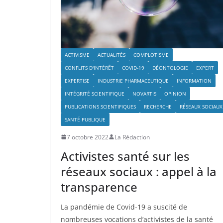
ACTIVISME
ACTUALITÉS
COMPLOTISME
CONFLITS D'INTÉRÊT
COVID-19
DÉONTOLOGIE
EXPERT
EXPERTISE
INDUSTRIE PHARMACEUTIQUE
INFORMATION
INTÉGRITÉ SCIENTIFIQUE
NOVARTIS
OPINION
PUBLICATIONS SCIENTIFIQUES
RECHERCHE
RÉSEAUX SOCIAUX
SANTÉ PUBLIQUE
7 octobre 2022
La Rédaction
Activistes santé sur les
réseaux sociaux : appel à la
transparence
La pandémie de Covid-19 a suscité de
nombreuses vocations d’activistes de la santé