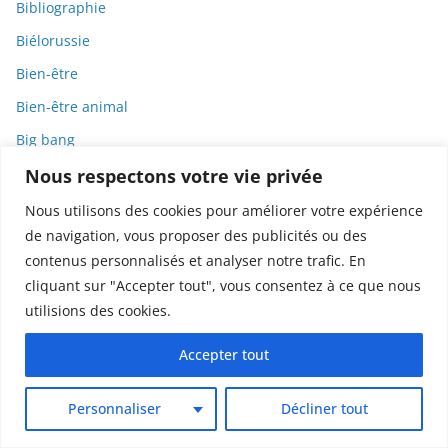
Bibliographie
Biélorussie
Bien-être
Bien-être animal
Big bang
Bio
Nous respectons votre vie privée
Biochimie
Nous utilisons des cookies pour améliorer votre expérience
de navigation, vous proposer des publicités ou des
Biodiversité
contenus personnalisés et analyser notre trafic. En
Biodynamie
cliquant sur "Accepter tout", vous consentez à ce que nous
Biographie
utilisions des cookies.
Biologie
Accepter tout
Biomarqueurs
Biopic
Personnaliser
Décliner tout
Biotech