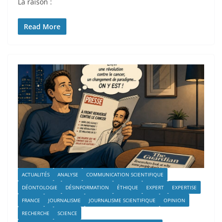
La raison :
Read More
ACTUALITÉS
ANALYSE
COMMUNICATION SCIENTIFIQUE
DÉONTOLOGIE
DÉSINFORMATION
ÉTHIQUE
EXPERT
EXPERTISE
FRANCE
JOURNALISME
JOURNALISME SCIENTIFIQUE
OPINION
RECHERCHE
SCIENCE