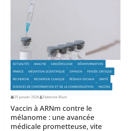
ACTUALITÉS
ANALYSE
CANCÉROLOGIE
DÉSINFORMATION
FRANCE
MÉDIATION SCIENTIFIQUE
OPINION
PENSÉE CRITIQUE
RECHERCHE
RECHERCHE CLINIQUE
RÉSEAUX SOCIAUX
SANTÉ
SCIENCES DE L'INFORMATION ET DE LA COMMUNICATION
VACCINS
25 janvier 2026
Fabienne Blum
Vaccin à ARNm contre le
mélanome : une avancée
médicale prometteuse, vite