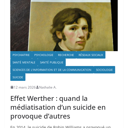
PSYCHIATRIE
PSYCHOLOGIE
RECHERCHE
RÉSEAUX SOCIAUX
SANTÉ MENTALE
SANTÉ PUBLIQUE
SCIENCES DE L'INFORMATION ET DE LA COMMUNICATION
SOCIOLOGIE
SUICIDE
12 mars 2026
Nathalie A.
Effet Werther : quand la
médiatisation d’un suicide en
provoque d’autres
En 2014, le suicide de Robin Williams a provoqué un