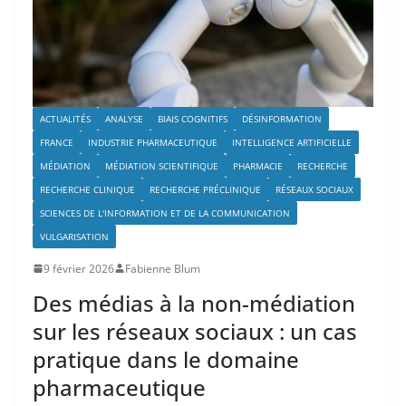
ACTUALITÉS
ANALYSE
BIAIS COGNITIFS
DÉSINFORMATION
FRANCE
INDUSTRIE PHARMACEUTIQUE
INTELLIGENCE ARTIFICIELLE
MÉDIATION
MÉDIATION SCIENTIFIQUE
PHARMACIE
RECHERCHE
RECHERCHE CLINIQUE
RECHERCHE PRÉCLINIQUE
RÉSEAUX SOCIAUX
SCIENCES DE L'INFORMATION ET DE LA COMMUNICATION
VULGARISATION
9 février 2026
Fabienne Blum
Des médias à la non-médiation
sur les réseaux sociaux : un cas
pratique dans le domaine
pharmaceutique