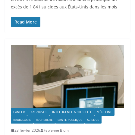
excès de 1 841 suicides aux États-Unis dans les mois
Read More
CANCER
DIAGNOSTIC
INTELLIGENCE ARTIFICIELLE
MÉDECINE
RADIOLOGIE
RECHERCHE
SANTÉ PUBLIQUE
SCIENCE
23 février 2026
Fabienne Blum