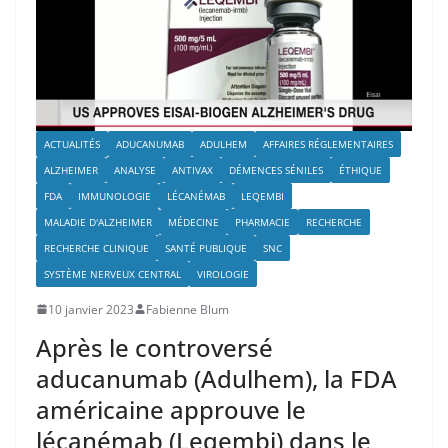
ACTUALITÉS
ADUCANUMAB
ADULHEM
AFFAIRES RÉGLEMENTAIRES
ALZHEIMER
ANALYSE
ANTIVAX
DÉMENCES SÉNILES
ÉTHIQUE
FDA
IMMUNOLOGIE
LÉCANÉMAB
LEQEMBI
MALADIE D'ALZHEIMER
MÉDECINE
PHARMACIE
RECHERCHE
RECHERCHE CLINIQUE
SANTÉ PUBLIQUE
SNC
SYSTÈME NERVEUX CENTRAL
VIROLOGIE
10 janvier 2023
Fabienne Blum
Après le controversé
aducanumab (Adulhem), la FDA
américaine approuve le
lécanémab (Leqembi) dans le