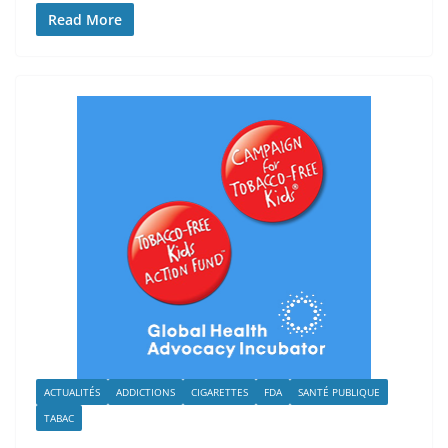
Read More
ACTUALITÉS
ADDICTIONS
CIGARETTES
FDA
SANTÉ PUBLIQUE
TABAC