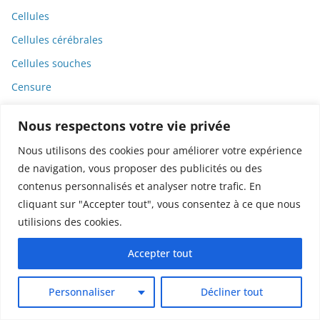
Cellules
Cellules cérébrales
Cellules souches
Censure
Cèpes
Nous respectons votre vie privée
CERN
Nous utilisons des cookies pour améliorer votre expérience
Cerveau
de navigation, vous proposer des publicités ou des
Champignons
contenus personnalisés et analyser notre trafic. En
cliquant sur "Accepter tout", vous consentez à ce que nous
Chant
utilisions des cookies.
Charbon
Charlatanisme
Accepter tout
Charles III
Personnaliser
Décliner tout
Chatbots