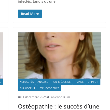
infectés, tandis qu’une
Read More
E
ACTUALITÉS
ANALYSE
FAKE MÉDECINE
FRANCE
OPINION
PHILOSOPHIE
PSEUDOSCIENCE
11 décembre 2025
Fabienne Blum
Ostéopathie : le succès d’une