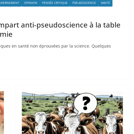
UVERNEMENT
OPINION
PENSÉE CRITIQUE
PSEUDOSCIENCE
SANTÉ
mpart anti-pseudoscience à la table
emie
tiques en santé non éprouvées par la science. Quelques