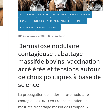
ACTUALITÉS
ANALYSE
ÉCONOMIE
ESPRIT CRITIQUE
FRANCE
INDUSTRIE AGROALIMENTAIRE
OPINION
POLITIQUE
RÉSEAUX SOCIAUX
19 décembre 2025
La Rédaction
Dermatose nodulaire
contagieuse : abattage
massifde bovins, vaccination
accélérée et tensions autour
de choix politiques à base de
science
La propagation de la dermatose nodulaire
contagieuse (DNC) en France maintient les
mesures d’abattage massif des troupeaux