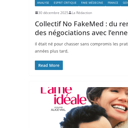
ANALYSE
ESPRIT CRITIQUE
FAKE MÉDECINE
FRANCE
GO
30 décembre 2025
La Rédaction
Collectif No FakeMed : du re
des négociations avec l’enn
Il était né pour chasser sans compromis les pra
années plus tard,
Read More