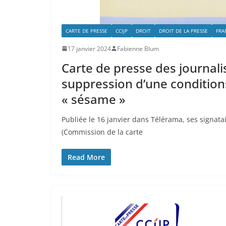
CARTE DE PRESSE
CCIJP
DROIT
DROIT DE LA PRESSE
FRA
17 janvier 2024
Fabienne Blum
Carte de presse des journali
suppression d’une conditions
« sésame »
Publiée le 16 janvier dans Télérama, ses signatai
(Commission de la carte
Read More