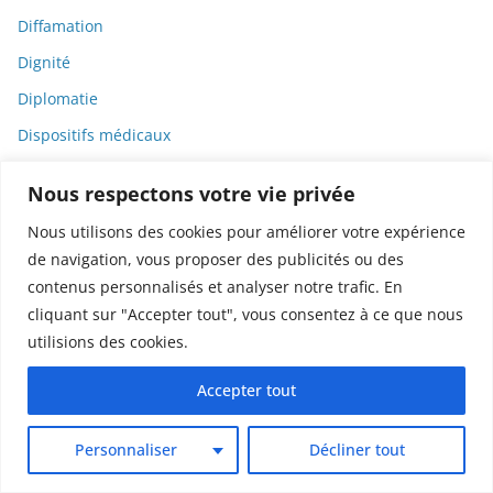
Diffamation
Dignité
Diplomatie
Dispositifs médicaux
Dlct
Nous respectons votre vie privée
Doctolib
Nous utilisons des cookies pour améliorer votre expérience
Documentaire
de navigation, vous proposer des publicités ou des
DODGE
contenus personnalisés et analyser notre trafic. En
cliquant sur "Accepter tout", vous consentez à ce que nous
Donald Trump
utilisions des cookies.
Dons
Doxxing
Accepter tout
Droit
Personnaliser
Décliner tout
Droit de la consommation