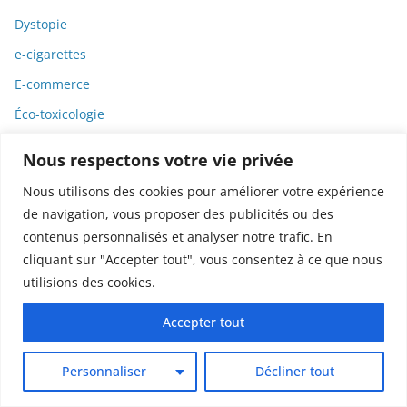
Dystopie
e-cigarettes
E-commerce
Éco-toxicologie
Écoanxiété
Nous respectons votre vie privée
Écologie
Nous utilisons des cookies pour améliorer votre expérience
Économie
de navigation, vous proposer des publicités ou des
Économie solidaire et sociale
contenus personnalisés et analyser notre trafic. En
cliquant sur "Accepter tout", vous consentez à ce que nous
Edgar Poe
utilisions des cookies.
Édition Livre
Accepter tout
Editorial
Éducation
Personnaliser
Décliner tout
Einstein