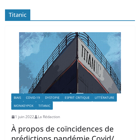
Titanic
BIAIS
COVID-19
DYSTOPIE
ESPRIT CRITIQUE
LITTÉRATURE
MONKEYPOX
TITANIC
1 juin 2022
La Rédaction
À propos de coïncidences de
prédictions pandémie Covid/