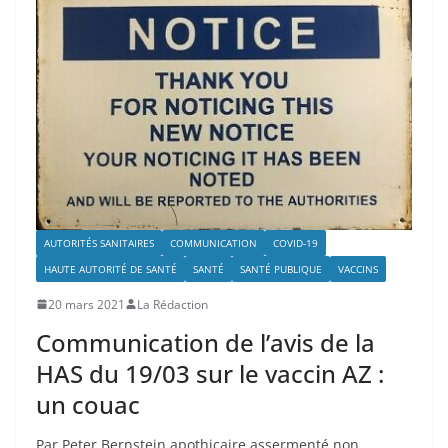
AUTORITÉS SANITAIRES
COMMUNICATION
COVID-19
HAUTE AUTORITÉ DE SANTÉ
SANTÉ
SANTÉ PUBLIQUE
VACCINS
20 mars 2021
La Rédaction
Communication de l’avis de la
HAS du 19/03 sur le vaccin AZ :
un couac
Par Peter Bernstein apothicaire assermenté non