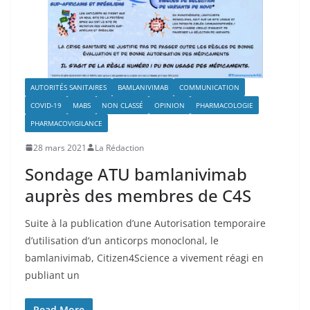
AUTORITÉS SANITAIRES
BAMLANIVIMAB
COMMUNICATION
COVID-19
MABS
NON CLASSÉ
OPINION
PHARMACOLOGIE
PHARMACOVIGILANCE
28 mars 2021
La Rédaction
Sondage ATU bamlanivimab
auprès des membres de C4S
Suite à la publication d’une Autorisation temporaire
d’utilisation d’un anticorps monoclonal, le
bamlanivimab, Citizen4Science a vivement réagi en
publiant un
Read More