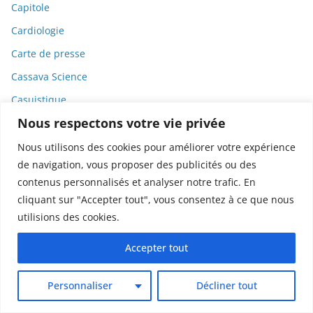
Capitole
Cardiologie
Carte de presse
Cassava Science
Casuistique
Nous respectons votre vie privée
Catastrophe sanitaire
Catastrophes
Nous utilisons des cookies pour améliorer votre expérience
de navigation, vous proposer des publicités ou des
CCIJP
contenus personnalisés et analyser notre trafic. En
CDJM
cliquant sur "Accepter tout", vous consentez à ce que nous
Céline Dion
utilisions des cookies.
Cellules
Accepter tout
Cellules cérébrales
Cellules souches
Personnaliser
Décliner tout
Censure