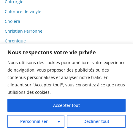
Chirurgie
Chlorure de vinyle
Choléra
Christian Perronne
Chronique
Chronobiologie
Nous respectons votre vie privée
Cigarettes
Nous utilisons des cookies pour améliorer votre expérience
de navigation, vous proposer des publicités ou des
Cinéma
contenus personnalisés et analyser notre trafic. En
Circulation
cliquant sur "Accepter tout", vous consentez à ce que nous
Cité des Sciences et de l'Industrie
utilisions des cookies.
Citizen4Science
Accepter tout
Citoyenneté
Citoyens
Personnaliser
Décliner tout
Clanisme