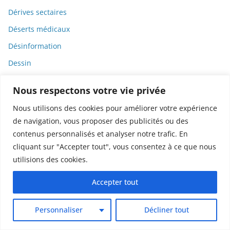
Dérives sectaires
Déserts médicaux
Désinformation
Dessin
Dessins animés
Nous respectons votre vie privée
Déterminisme
Nous utilisons des cookies pour améliorer votre expérience
Detox
de navigation, vous proposer des publicités ou des
Dette
contenus personnalisés et analyser notre trafic. En
cliquant sur "Accepter tout", vous consentez à ce que nous
Dette immunitaire
utilisions des cookies.
Deux-roues
DGCCRF
Accepter tout
Diabète
Personnaliser
Décliner tout
Diagnostic