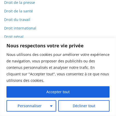
Droit de la presse
Droit de la santé
Droit du travail
Droit international
Droit pénal
Nous respectons votre vie privée
Droits des animaux
Droits humains
Nous utilisons des cookies pour améliorer votre expérience
de navigation, vous proposer des publicités ou des
Dystopie
contenus personnalisés et analyser notre trafic. En
e-cigarettes
cliquant sur "Accepter tout", vous consentez à ce que nous
E-commerce
utilisions des cookies.
Éco-toxicologie
Accepter tout
Écoanxiété
Écologie
Personnaliser
Décliner tout
Économie