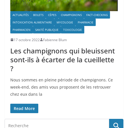
ACTUALITÉS
BOLETS
CÈPES
CHAMPIGNONS
FACT-CHECKING
INTOXICATION ALIMENTAIRE
MYCOLOGIE
PHARMACIE
PHARMACIEN
SANTÉ PUBLIQUE
TOXICOLOGIE
17 octobre 2022
Fabienne Blum
Les champignons qui bleuissent
sont-ils à écarter de la cueillette
?
Nous sommes en pleine période de champignons. Ce
week-end, des amis vous proposent de les retrouver
chez eux dans la
Read More