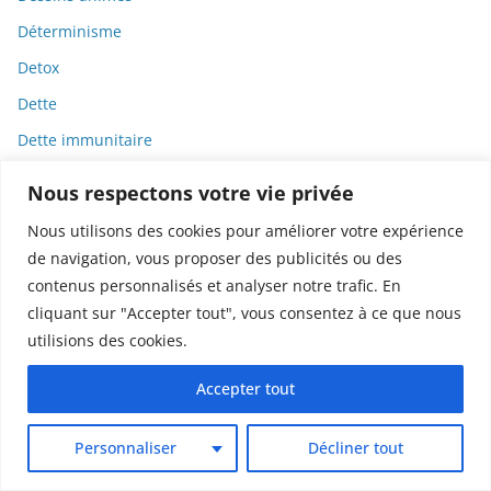
Déterminisme
Detox
Dette
Dette immunitaire
Deux-roues
Nous respectons votre vie privée
DGCCRF
Nous utilisons des cookies pour améliorer votre expérience
Diabète
de navigation, vous proposer des publicités ou des
Diagnostic
contenus personnalisés et analyser notre trafic. En
cliquant sur "Accepter tout", vous consentez à ce que nous
Didier Raoult
utilisions des cookies.
Diététique
Accepter tout
Diffamation
Dignité
Personnaliser
Décliner tout
Diplomatie