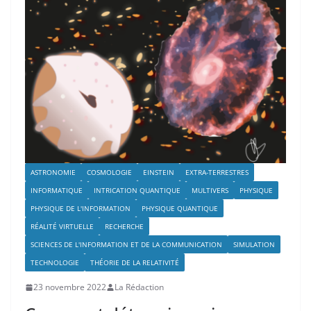
ASTRONOMIE
COSMOLOGIE
EINSTEIN
EXTRA-TERRESTRES
INFORMATIQUE
INTRICATION QUANTIQUE
MULTIVERS
PHYSIQUE
PHYSIQUE DE L'INFORMATION
PHYSIQUE QUANTIQUE
RÉALITÉ VIRTUELLE
RECHERCHE
SCIENCES DE L'INFORMATION ET DE LA COMMUNICATION
SIMULATION
TECHNOLOGIE
THÉORIE DE LA RELATIVITÉ
23 novembre 2022
La Rédaction