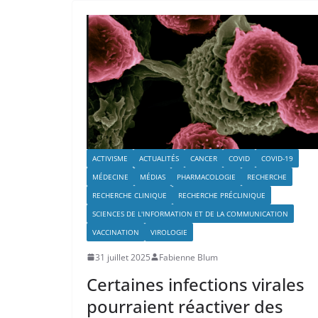
ACTIVISME
ACTUALITÉS
CANCER
COVID
COVID-19
MÉDECINE
MÉDIAS
PHARMACOLOGIE
RECHERCHE
RECHERCHE CLINIQUE
RECHERCHE PRÉCLINIQUE
SCIENCES DE L'INFORMATION ET DE LA COMMUNICATION
VACCINATION
VIROLOGIE
31 juillet 2025
Fabienne Blum
Certaines infections virales
pourraient réactiver des