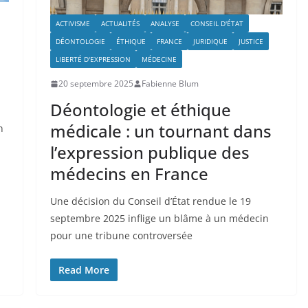
ACTIVISME
ACTUALITÉS
ANALYSE
CONSEIL D'ÉTAT
DÉONTOLOGIE
ÉTHIQUE
FRANCE
JURIDIQUE
JUSTICE
LIBERTÉ D'EXPRESSION
MÉDECINE
20 septembre 2025
Fabienne Blum
Déontologie et éthique
médicale : un tournant dans
n
l’expression publique des
médecins en France
Une décision du Conseil d’État rendue le 19
septembre 2025 inflige un blâme à un médecin
pour une tribune controversée
Read More