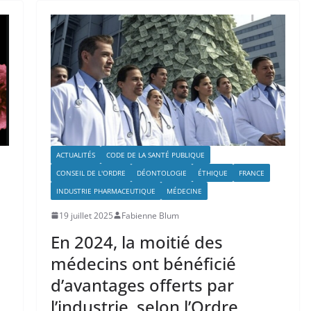
ACTUALITÉS
CODE DE LA SANTÉ PUBLIQUE
CONSEIL DE L'ORDRE
DÉONTOLOGIE
ÉTHIQUE
FRANCE
INDUSTRIE PHARMACEUTIQUE
MÉDECINE
19 juillet 2025
Fabienne Blum
En 2024, la moitié des
médecins ont bénéficié
d’avantages offerts par
l’industrie, selon l’Ordre