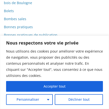
bois de Boulogne
Bolets
Bombes sales
Bonnes pratiques
Bonnes pratiques de publication
Nous respectons votre vie privée
bosons
Botanique
Nous utilisons des cookies pour améliorer votre expérience
de navigation, vous proposer des publicités ou des
Bourdons
contenus personnalisés et analyser notre trafic. En
Bourges
cliquant sur "Accepter tout", vous consentez à ce que nous
Bourse
utilisions des cookies.
Brevets
Accepter tout
Bronchiolite
Bureaucratie
Personnaliser
Décliner tout
Canada