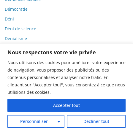
Démocratie
Déni
Déni de science
Dénialisme
Dénigrement
Nous respectons votre vie privée
Dénutrition
Nous utilisons des cookies pour améliorer votre expérience
Déontologie
de navigation, vous proposer des publicités ou des
contenus personnalisés et analyser notre trafic. En
Dépression
cliquant sur "Accepter tout", vous consentez à ce que nous
dépression atypique
utilisions des cookies.
dépression souriante
Accepter tout
Dérives sectaires
Déserts médicaux
Personnaliser
Décliner tout
Désinformation