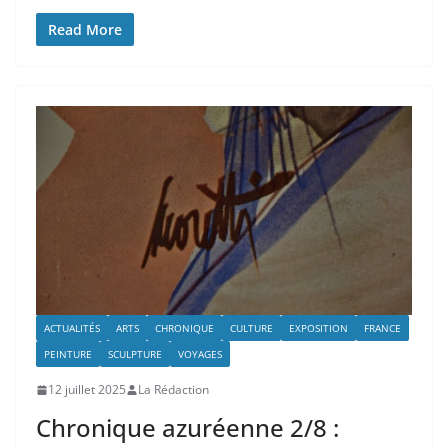
Read More
ACTUALITÉS
ARTS
CHRONIQUE
CULTURE
EXPOSITION
FRANCE
PEINTURE
SCULPTURE
VOYAGES
12 juillet 2025
La Rédaction
Chronique azuréenne 2/8 :