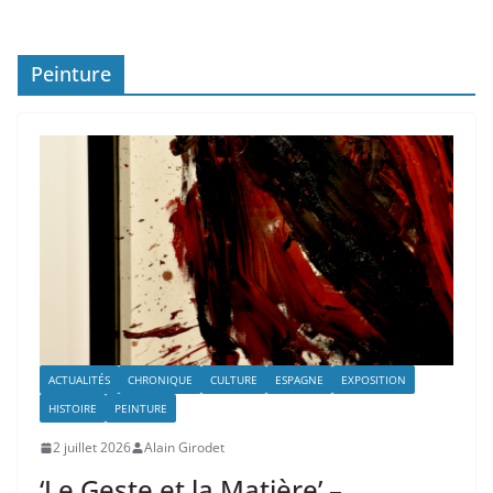
Peinture
ACTUALITÉS
CHRONIQUE
CULTURE
ESPAGNE
EXPOSITION
HISTOIRE
PEINTURE
2 juillet 2026
Alain Girodet
‘Le Geste et la Matière’ –