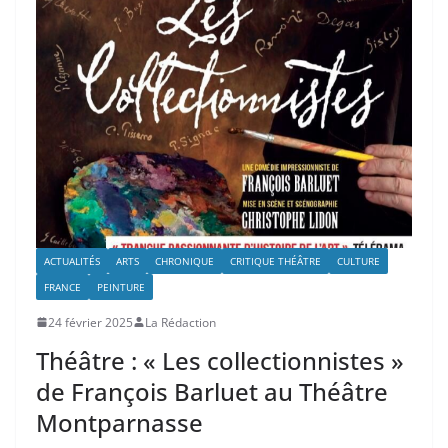
ACTUALITÉS
ARTS
CHRONIQUE
CRITIQUE THÉÂTRE
CULTURE
FRANCE
PEINTURE
24 février 2025
La Rédaction
Théâtre : « Les collectionnistes »
de François Barluet au Théâtre
Montparnasse