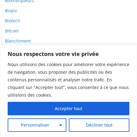
Biomarqueurs
Biopic
Biotech
Bitcoin
Blanchiment
bois de Boulogne
Nous respectons votre vie privée
Bolets
Nous utilisons des cookies pour améliorer votre expérience
Bombes sales
de navigation, vous proposer des publicités ou des
contenus personnalisés et analyser notre trafic. En
Bonnes pratiques
cliquant sur "Accepter tout", vous consentez à ce que nous
Bonnes pratiques de publication
utilisions des cookies.
bosons
Accepter tout
Botanique
Bourdons
Personnaliser
Décliner tout
Bourges