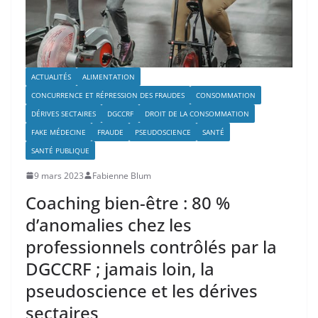
ACTUALITÉS
ALIMENTATION
CONCURRENCE ET RÉPRESSION DES FRAUDES
CONSOMMATION
DÉRIVES SECTAIRES
DGCCRF
DROIT DE LA CONSOMMATION
FAKE MÉDECINE
FRAUDE
PSEUDOSCIENCE
SANTÉ
SANTÉ PUBLIQUE
9 mars 2023
Fabienne Blum
Coaching bien-être : 80 %
d’anomalies chez les
professionnels contrôlés par la
DGCCRF ; jamais loin, la
pseudoscience et les dérives
sectaires