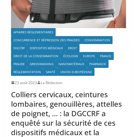
AFFAIRES RÉGLEMENTAIRES
CONCURRENCE ET RÉPRESSION DES FRAUDES
CONSOMMATION
DGCCRF
DISPOSITIFS MÉDICAUX
DROIT
DROIT DE LA CONSOMMATION
ÉCOLOGIE
EUROPE
FRANCE
FRAUDE
GREENWASHING
NANOMATÉRIAUX
PHARMACIE
RÉGLEMENTATION
SANTÉ
UNION EUROPÉENNE
23 août 2023
La Rédaction
Colliers cervicaux, ceintures
lombaires, genouillères, attelles
de poignet, … : la DGCCRF a
enquêté sur la sécurité de ces
dispositifs médicaux et la