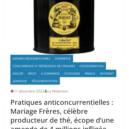
AFFAIRES RÉGLEMENTAIRES
COMMERCE
CONCURRENCE ET RÉPRESSION DES FRAUDES
CONSOMMATION
DGCCRF
DROIT
E-COMMERCE
ÉCONOMIE
FRANCE
INTERNET
JURIDIQUE
RÉGLEMENTATION
11 décembre 2023
La Rédaction
Pratiques anticoncurrentielles :
Mariage Frères, célèbre
producteur de thé, écope d’une
amende de 4 millions infligée