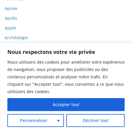
Apnée
Apollo
Apple
Archéologie
Architecture
Nous respectons votre vie privée
Arcom
Nous utilisons des cookies pour améliorer votre expérience
Armes
de navigation, vous proposer des publicités ou des
Armes de destruction massive
contenus personnalisés et analyser notre trafic. En
cliquant sur "Accepter tout", vous consentez à ce que nous
ARN
utilisions des cookies.
ARN messager
Accepter tout
Art culinaire
Arte
Personnaliser
Décliner tout
Artemisia