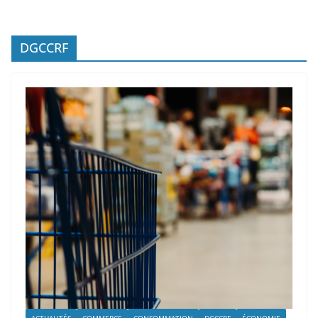
DGCCRF
ACTUALITÉS
COMMERCE
CONSOMMATION
DGCCRF
ÉCONOMIE