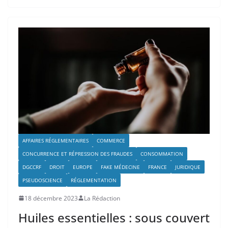
AFFAIRES RÉGLEMENTAIRES
COMMERCE
CONCURRENCE ET RÉPRESSION DES FRAUDES
CONSOMMATION
DGCCRF
DROIT
EUROPE
FAKE MÉDECINE
FRANCE
JURIDIQUE
PSEUDOSCIENCE
RÉGLEMENTATION
18 décembre 2023
La Rédaction
Huiles essentielles : sous couvert