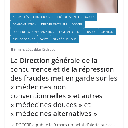
ACTUALITÉS
CONCURRENCE ET RÉPRESSION DES FRAUDES
CONSOMMATION
DÉRIVES SECTAIRES
DGCCRF
DROIT DE LA CONSOMMATION
FAKE MÉDECINE
FRAUDE
OPINION
PSEUDOSCIENCE
SANTÉ
SANTÉ PUBLIQUE
9 mars 2023
La Rédaction
La Direction générale de la
concurrence et de la répression
des fraudes met en garde sur les
« médecines non
conventionnelles » et autres
« médecines douces » et
« médecines alternatives »
La DGCCRF a publié le 9 mars un point d’alerte sur ces