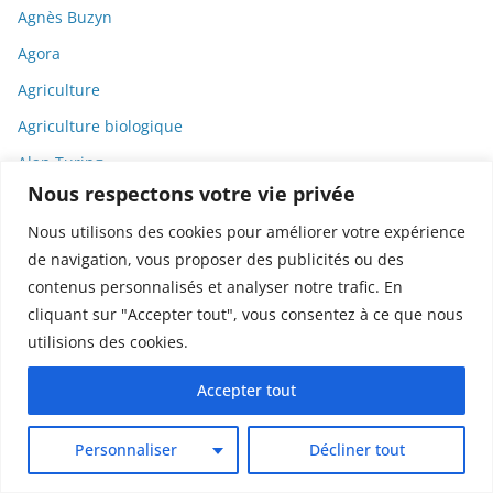
Agnès Buzyn
Agora
Agriculture
Agriculture biologique
Alan Turing
Nous respectons votre vie privée
Albert Einstein
Nous utilisons des cookies pour améliorer votre expérience
Alcool
de navigation, vous proposer des publicités ou des
algorithmes
contenus personnalisés et analyser notre trafic. En
Alimentation
cliquant sur "Accepter tout", vous consentez à ce que nous
utilisions des cookies.
Allemagne
Alzheimer
Accepter tout
Amazon
Personnaliser
Décliner tout
AMF
AMM