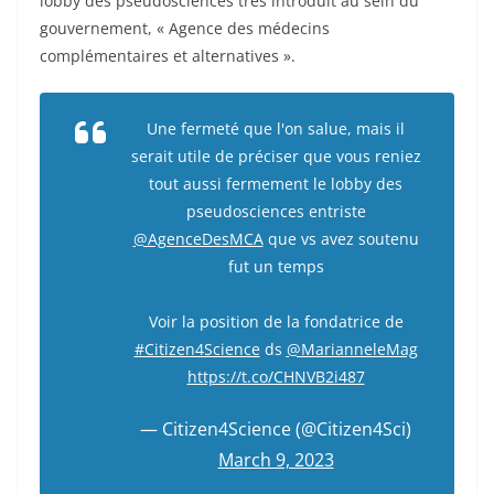
lobby des pseudosciences très introduit au sein du
gouvernement, « Agence des médecins
complémentaires et alternatives ».
Une fermeté que l'on salue, mais il
serait utile de préciser que vous reniez
tout aussi fermement le lobby des
pseudosciences entriste
@AgenceDesMCA
que vs avez soutenu
fut un temps
Voir la position de la fondatrice de
#Citizen4Science
ds
@MarianneleMag
https://t.co/CHNVB2i487
— Citizen4Science (@Citizen4Sci)
March 9, 2023