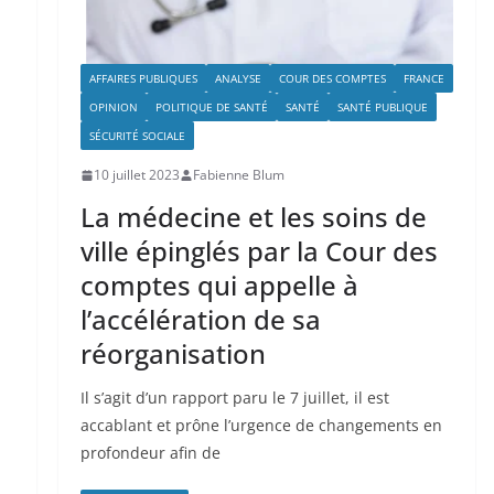
AFFAIRES PUBLIQUES
ANALYSE
COUR DES COMPTES
FRANCE
OPINION
POLITIQUE DE SANTÉ
SANTÉ
SANTÉ PUBLIQUE
SÉCURITÉ SOCIALE
10 juillet 2023
Fabienne Blum
La médecine et les soins de
ville épinglés par la Cour des
comptes qui appelle à
l’accélération de sa
réorganisation
Il s’agit d’un rapport paru le 7 juillet, il est
accablant et prône l’urgence de changements en
profondeur afin de