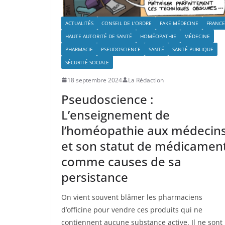
ACTUALITÉS
CONSEIL DE L'ORDRE
FAKE MÉDECINE
FRANCE
HAUTE AUTORITÉ DE SANTÉ
HOMÉOPATHIE
MÉDECINE
PHARMACIE
PSEUDOSCIENCE
SANTÉ
SANTÉ PUBLIQUE
SÉCURITÉ SOCIALE
18 septembre 2024
La Rédaction
Pseudoscience :
L’enseignement de
l’homéopathie aux médecin
et son statut de médicamen
comme causes de sa
persistance
On vient souvent blâmer les pharmaciens
d’officine pour vendre ces produits qui ne
contiennent aucune substance active. Il ne sont