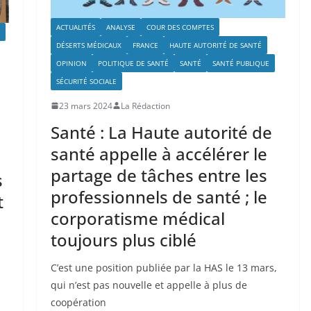
ACTUALITÉS
ANALYSE
COUR DES COMPTES
DÉSERTS MÉDICAUX
FRANCE
HAUTE AUTORITÉ DE SANTÉ
OPINION
POLITIQUE DE SANTÉ
SANTÉ
SANTÉ PUBLIQUE
SÉCURITÉ SOCIALE
23 mars 2024
La Rédaction
Santé : La Haute autorité de
santé appelle à accélérer le
partage de tâches entre les
s
professionnels de santé ; le
t
corporatisme médical
toujours plus ciblé
C’est une position publiée par la HAS le 13 mars,
qui n’est pas nouvelle et appelle à plus de
coopération